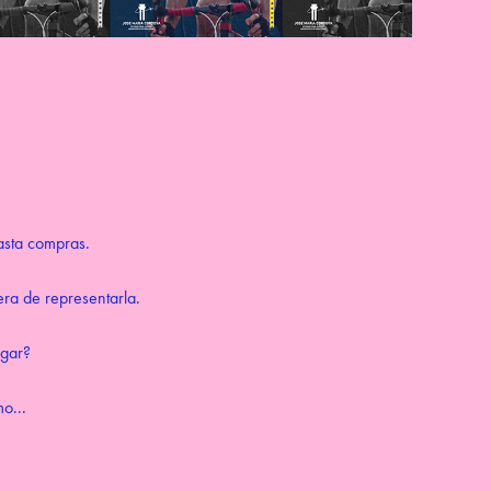
hasta compras.
ra de representarla.
ugar?
o...