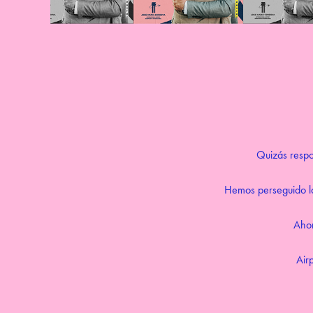
Quizás respon
Hemos perseguido la
Ahor
Air