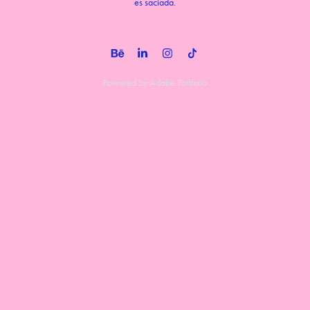
es saciada.
Powered by
Adobe Portfolio