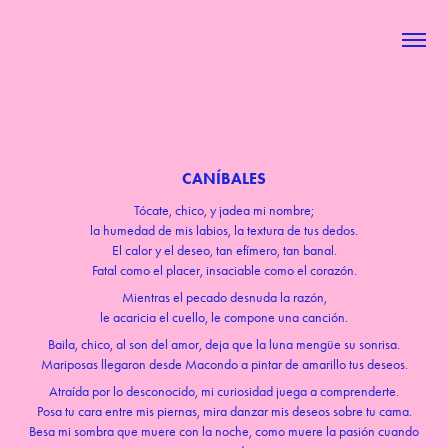
CANÍBALES
Tócate, chico, y jadea mi nombre;
la humedad de mis labios, la textura de tus dedos.
El calor y el deseo, tan efímero, tan banal.
Fatal como el placer, insaciable como el corazón.
Mientras el pecado desnuda la razón,
le acaricia el cuello, le compone una canción.
Baila, chico, al son del amor, deja que la luna mengüe su sonrisa.
Mariposas llegaron desde Macondo a pintar de amarillo tus deseos.
Atraída por lo desconocido, mi curiosidad juega a comprenderte.
Posa tu cara entre mis piernas, mira danzar mis deseos sobre tu cama.
Besa mi sombra que muere con la noche, como muere la pasión cuando