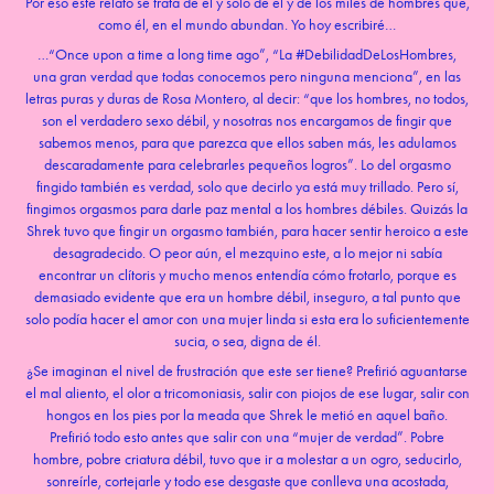
Por eso este relato se trata de él y solo de él y de los miles de hombres que,
como él, en el mundo abundan. Yo hoy escribiré…
…“Once upon a time a long time ago”, “La #DebilidadDeLosHombres,
una gran verdad que todas conocemos pero ninguna menciona”, en las
letras puras y duras de Rosa Montero, al decir: “que los hombres, no todos,
son el verdadero sexo débil, y nosotras nos encargamos de fingir que
sabemos menos, para que parezca que ellos saben más, les adulamos
descaradamente para celebrarles pequeños logros”. Lo del orgasmo
fingido también es verdad, solo que decirlo ya está muy trillado. Pero sí,
fingimos orgasmos para darle paz mental a los hombres débiles. Quizás la
Shrek tuvo que fingir un orgasmo también, para hacer sentir heroico a este
desagradecido. O peor aún, el mezquino este, a lo mejor ni sabía
encontrar un clítoris y mucho menos entendía cómo frotarlo, porque es
demasiado evidente que era un hombre débil, inseguro, a tal punto que
solo podía hacer el amor con una mujer linda si esta era lo suficientemente
sucia, o sea, digna de él.
¿Se imaginan el nivel de frustración que este ser tiene? Prefirió aguantarse
el mal aliento, el olor a tricomoniasis, salir con piojos de ese lugar, salir con
hongos en los pies por la meada que Shrek le metió en aquel baño.
Prefirió todo esto antes que salir con una “mujer de verdad”. Pobre
hombre, pobre criatura débil, tuvo que ir a molestar a un ogro, seducirlo,
sonreírle, cortejarle y todo ese desgaste que conlleva una acostada,