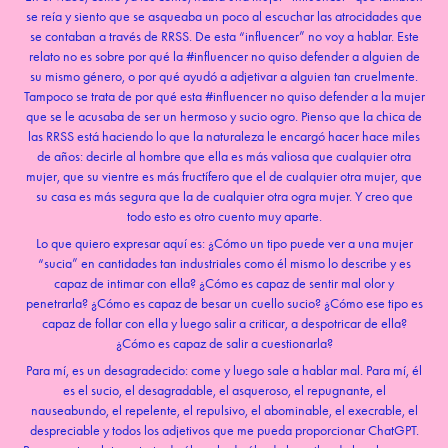
se reía y siento que se asqueaba un poco al escuchar las atrocidades que
se contaban a través de RRSS. De esta “influencer” no voy a hablar. Este
relato no es sobre por qué la #influencer no quiso defender a alguien de
su mismo género, o por qué ayudó a adjetivar a alguien tan cruelmente.
Tampoco se trata de por qué esta #influencer no quiso defender a la mujer
que se le acusaba de ser un hermoso y sucio ogro. Pienso que la chica de
las RRSS está haciendo lo que la naturaleza le encargó hacer hace miles
de años: decirle al hombre que ella es más valiosa que cualquier otra
mujer, que su vientre es más fructífero que el de cualquier otra mujer, que
su casa es más segura que la de cualquier otra ogra mujer. Y creo que
todo esto es otro cuento muy aparte.
Lo que quiero expresar aquí es: ¿Cómo un tipo puede ver a una mujer
“sucia” en cantidades tan industriales como él mismo lo describe y es
capaz de intimar con ella? ¿Cómo es capaz de sentir mal olor y
penetrarla? ¿Cómo es capaz de besar un cuello sucio? ¿Cómo ese tipo es
capaz de follar con ella y luego salir a criticar, a despotricar de ella?
¿Cómo es capaz de salir a cuestionarla?
Para mí, es un desagradecido: come y luego sale a hablar mal. Para mí, él
es el sucio, el desagradable, el asqueroso, el repugnante, el
nauseabundo, el repelente, el repulsivo, el abominable, el execrable, el
despreciable y todos los adjetivos que me pueda proporcionar ChatGPT.