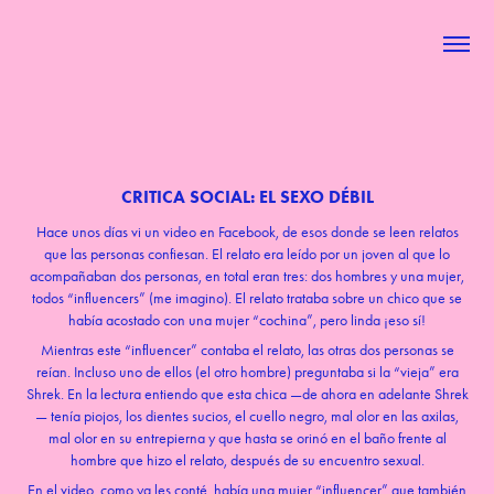
CRITICA SOCIAL: EL SEXO DÉBIL
Hace unos días vi un video en Facebook, de esos donde se leen relatos
que las personas confiesan. El relato era leído por un joven al que lo
acompañaban dos personas, en total eran tres: dos hombres y una mujer,
todos “influencers” (me imagino). El relato trataba sobre un chico que se
había acostado con una mujer “cochina”, pero linda ¡eso sí!
Mientras este “influencer” contaba el relato, las otras dos personas se
reían. Incluso uno de ellos (el otro hombre) preguntaba si la “vieja” era
Shrek. En la lectura entiendo que esta chica —de ahora en adelante Shrek
— tenía piojos, los dientes sucios, el cuello negro, mal olor en las axilas,
mal olor en su entrepierna y que hasta se orinó en el baño frente al
hombre que hizo el relato, después de su encuentro sexual.
En el video, como ya les conté, había una mujer “influencer” que también