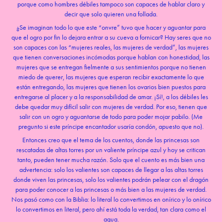
porque como hombres débiles tampoco son capaces de hablar claro y
decir que solo quieren una follada.
¿Se imaginan todo lo que este “onvre” tuvo que hacer y aguantar para
que el ogro por fin lo dejara entrar a su cueva a fornicar? Hay seres que no
son capaces con las “mujeres reales, las mujeres de verdad”, las mujeres
que tienen conversaciones incómodas porque hablan con honestidad, las
mujeres que se entregan fielmente a sus sentimientos porque no tienen
miedo de querer, las mujeres que esperan recibir exactamente lo que
están entregando, las mujeres que tienen los ovarios bien puestos para
entregarse al placer y a la responsabilidad de amar. ¡Sí!, a los débiles les
debe quedar muy difícil salir con mujeres de verdad. Por eso, tienen que
salir con un ogro y aguantarse de todo para poder mojar pabilo. (Me
pregunto si este príncipe encantador usaría condón, apuesto que no).
Entonces creo que el tema de los cuentos, donde las princesas son
rescatadas de altas torres por un valiente príncipe azul y hoy se critican
tanto, pueden tener mucha razón. Solo que el cuento es más bien una
advertencia: solo los valientes son capaces de llegar a las altas torres
donde viven las princesas, solo los valientes podrán pelear con el dragón
para poder conocer a las princesas o más bien a las mujeres de verdad.
Nos pasó como con la Biblia: lo literal lo convertimos en onírico y lo onírico
lo convertimos en literal, pero ahí está toda la verdad, tan clara como el
agua.