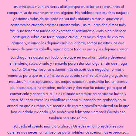
Las princesas viven en torres altas porque estas torres representan el
compromiso de querer estar con alguien. He hablado con muchas mujeres
y estamos todas de acuerdo en ser más abiertas o más dispuestas al
compromiso cuando estamos enamoradas. Las mujeres decidimos más
fácil y no tenemos miedo de expresar el sentimiento. Más bien nos toca
protegerlo sobre esa torre porque cualquiera no es digno de eso tan
grande y, cuando los dejamos subir a la torre, somos nosotras las que
tiramos de nuestro cabello, aguantamos todo su peso y les dejamos pasar.
Los dragones quizás son todo lo feo que en nosotros habita y debemos
entenderlo, solucionarlo y vencerlo para estar con alguien sin que haga
daño. Otra vez nosotras estamos más dispuestas a negociar formas y
maneras para que este príncipe sapo pueda sentirse cómodo y a gusto en
nuestros íntimos aposentos. Las brujas pueden representar los fantasmas
del pasado que incomodan, molestan y dan mucho miedo, pero que al
conversarlo y sacarlo a la luz es cuando una relación se vuelve fuerte y
sana. Muchas veces los caballeros tienen su pasado tan grabado en su
armadura que es imposible sacarlos de esa melancolía medieval en la que
han quedado viviendo. ¿Se podrá vivir feliz para siempre? Quizás eso
también sea otro relato.
¿Queda el cuento más claro ahora? Ustedes #Hombresdébiles son
quienes nos necesitan a nosotras para nutrirles los sueños, las esperanzas,