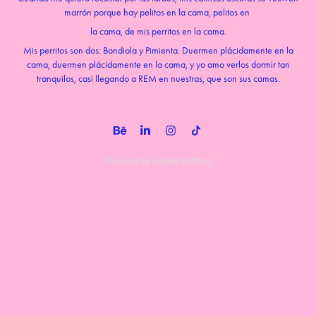
marrón porque hay pelitos en la cama, pelitos en
la cama, de mis perritos en la cama.
Mis perritos son dos: Bondiola y Pimienta. Duermen plácidamente en la
cama, duermen plácidamente en la cama, y yo amo verlos dormir tan
tranquilos, casi llegando a REM en nuestras, que son sus camas.
Powered by
Adobe Portfolio