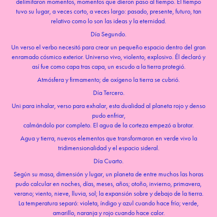
delimitaron momentos, momentos que dieron paso al tiempo. El tiempo
tuvo su lugar, a veces corto, a veces largo: pasado, presente, futuro, tan
relativo como lo son las ideas y la eternidad.
Día Segundo.
Un verso el verbo necesitó para crear un pequeño espacio dentro del gran
enramado cósmico exterior. Universo vivo, violento, explosivo. Él declaró y
así fue como capa tras capa, un escudo a la tierra protegió.
Atmósfera y firmamento; de oxígeno la tierra se cubrió.
Día Tercero.
Uni para inhalar, verso para exhalar, esta dualidad al planeta rojo y denso
pudo enfriar,
calmándolo por completo. El agua de la corteza empezó a brotar.
Agua y tierra, nuevos elementos que transformaron en verde vivo la
tridimensionalidad y el espacio sideral.
Día Cuarto.
Según su masa, dimensión y lugar, un planeta de entre muchos las horas
pudo calcular en noches, días, meses, años; otoño, invierno, primavera,
verano; viento, nieve, lluvia, sol; la expansión sobre y debajo de la tierra.
La temperatura separó: violeta, índigo y azul cuando hace frío; verde,
amarillo, naranja y rojo cuando hace calor.