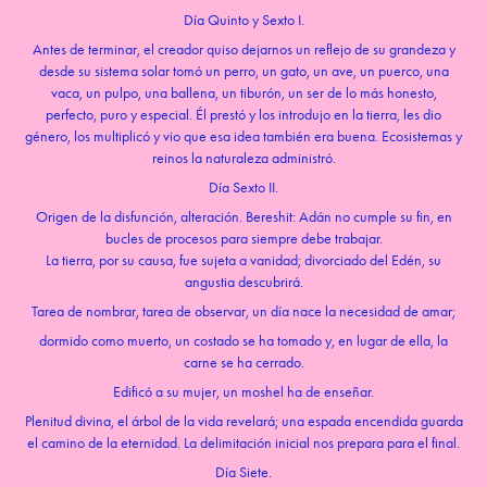
Día Quinto y Sexto I.
Antes de terminar, el creador quiso dejarnos un reflejo de su grandeza y
desde su sistema solar tomó un perro, un gato, un ave, un puerco, una
vaca, un pulpo, una ballena, un tiburón, un ser de lo más honesto,
perfecto, puro y especial. Él prestó y los introdujo en la tierra, les dio
género, los multiplicó y vio que esa idea también era buena. Ecosistemas y
reinos la naturaleza administró.
Día Sexto II.
Origen de la disfunción, alteración. Bereshit: Adán no cumple su fin, en
bucles de procesos para siempre debe trabajar.
La tierra, por su causa, fue sujeta a vanidad; divorciado del Edén, su
angustia descubrirá.
Tarea de nombrar, tarea de observar, un día nace la necesidad de amar;
dormido como muerto, un costado se ha tomado y, en lugar de ella, la
carne se ha cerrado.
Edificó a su mujer, un moshel ha de enseñar.
Plenitud divina, el árbol de la vida revelará; una espada encendida guarda
el camino de la eternidad. La delimitación inicial nos prepara para el final.
Día Siete.