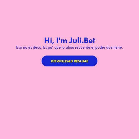
Hi, I'm Juli.Bet
Eso no es deco. Es pa’ que tu alma recuerde el poder que tiene.
DOWNLOAD RESUME